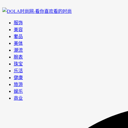
服饰
美容
奢品
美体
潮流
腕表
珠宝
乐活
健康
旅游
娱乐
商业