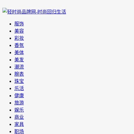
服饰
美容
彩妆
香氛
美体
美发
潮流
腕表
珠宝
乐活
健康
旅游
娱乐
商业
家具
职场