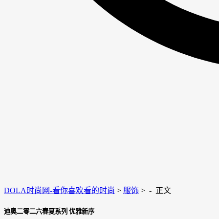
DOLA时尚网-看你喜欢看的时尚
>
服饰
> -
正文
迪奥二零二六春夏系列 优雅新序