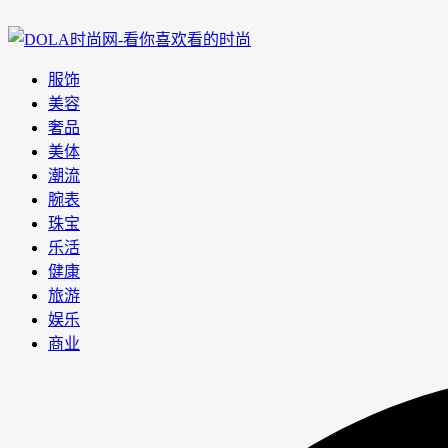
服饰
美容
奢品
美体
潮流
腕表
珠宝
乐活
健康
旅游
娱乐
商业