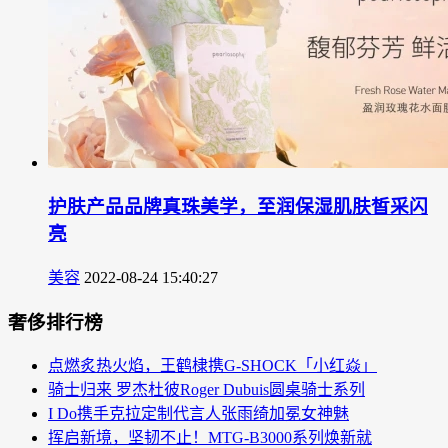
护肤产品品牌真珠美学，至润保湿肌肤皙采闪
亮
美容
2022-08-24 15:40:27
奢侈排行榜
点燃炙热火焰，王鹤棣携G-SHOCK「小红焱」
骑士归来 罗杰杜彼Roger Dubuis圆桌骑士系列
I Do携手克拉定制代言人张雨绮加冕女神魅
挥启新境，坚韧不止！MTG-B3000系列焕新就