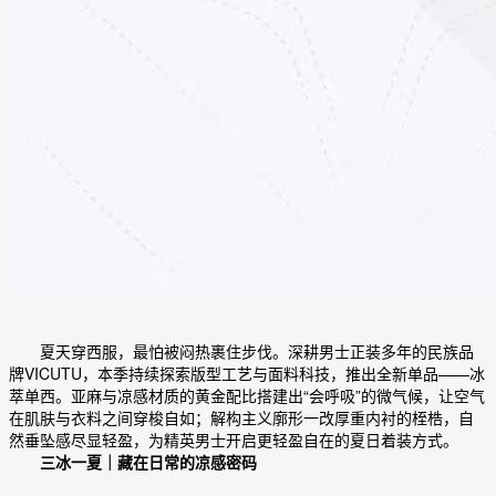
夏天穿西服，最怕被闷热裹住步伐。深耕男士正装多年的民族品
牌VICUTU，本季持续探索版型工艺与面料科技，推出全新单品——冰
萃单西。亚麻与凉感材质的黄金配比搭建出“会呼吸”的微气候，让空气
在肌肤与衣料之间穿梭自如；解构主义廓形一改厚重内衬的桎梏，自
然垂坠感尽显轻盈，为精英男士开启更轻盈自在的夏日着装方式。
三冰一夏｜藏在日常的凉感密码