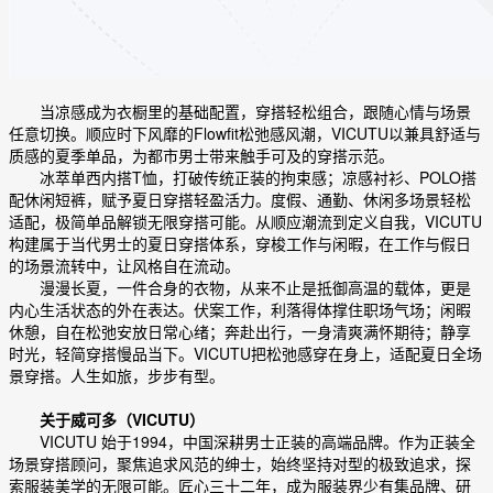
当凉感成为衣橱里的基础配置，穿搭轻松组合，跟随心情与场景
任意切换。顺应时下风靡的Flowfit松弛感风潮，VICUTU以兼具舒适与
质感的夏季单品，为都市男士带来触手可及的穿搭示范。
冰萃单西内搭T恤，打破传统正装的拘束感；凉感衬衫、POLO搭
配休闲短裤，赋予夏日穿搭轻盈活力。度假、通勤、休闲多场景轻松
适配，极简单品解锁无限穿搭可能。从顺应潮流到定义自我，VICUTU
构建属于当代男士的夏日穿搭体系，穿梭工作与闲暇，在工作与假日
的场景流转中，让风格自在流动。
漫漫长夏，一件合身的衣物，从来不止是抵御高温的载体，更是
内心生活状态的外在表达。伏案工作，利落得体撑住职场气场；闲暇
休憩，自在松弛安放日常心绪；奔赴出行，一身清爽满怀期待；静享
时光，轻简穿搭慢品当下。VICUTU把松弛感穿在身上，适配夏日全场
景穿搭。人生如旅，步步有型。
关于威可多（VICUTU）
VICUTU 始于1994，中国深耕男士正装的高端品牌。作为正装全
场景穿搭顾问，聚焦追求风范的绅士，始终坚持对型的极致追求，探
索服装美学的无限可能。匠心三十二年，成为服装界少有集品牌、研