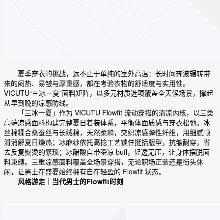
夏季穿衣的挑战，远不止于单纯的室外高温：长时间奔波辗转带
来的闷热、易皱与厚重感，都在考验衣物的舒适度与实用性。
VICUTU“三冰一夏”面料矩阵，以多元材质选项覆盖全天候场景，撑起
从早到晚的凉感防线。
「三冰一夏」作为 VICUTU Flowfit 流动穿搭的清凉内核，以三类
高端凉感面料构建完整夏日着装体系，平衡体面质感与穿衣松弛。冰
丝棉糅合桑蚕丝与长绒棉，天然柔和，交织凉感弹性纤维，用细腻顺
滑消解夏日燥热；冰麻纱依托高捻工艺锁住挺括版型，抗皱耐穿，省
去反复熨烫的繁琐；冰醋酸自带瞬凉 buff，轻透无压，让身体摆脱面
料束缚。三重凉感面料覆盖全场景穿搭，无论职场正装还是街头休
闲，让男士在盛夏始终拥有自在轻盈的 Flowfit 状态。
风格游走｜当代男士的
Flowfit
时刻