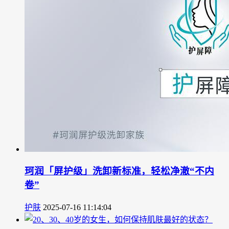
珂润「屏护级」洗卸新标准，轻松净澈“不内
卷”
护肤
2025-07-16 11:14:04