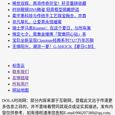
稀世双辉，再添传奇珍宝！轩灵重磅收藏
时尚眼镜JINS睛姿 轻质框型佩戴舒适
柔宇黑科技与传统手工艺珠宝融合，亦真
非凡挚礼，让爱意永恒璀璨
瑞士罗马表Roamer：在这个夏日，与所有美
情定七夕，鸳鸯金楼携「鸳鸯同心钻」系
宝玑全新呈现Classique经典系列7327万年历腕
无惧阳光，潮流一夏！G-SHOCK【夏日G划】
标签云
联系我们
友情链接
所有用户
网站地图
DOLA时尚网：部分内容来源于互联网，登载此文出于传递更
多信息之目的，并不意味着赞同其观点或证实其描述。发布内
容仅供参考，如有侵权请来信告知E-mail:906207380@qq.com,