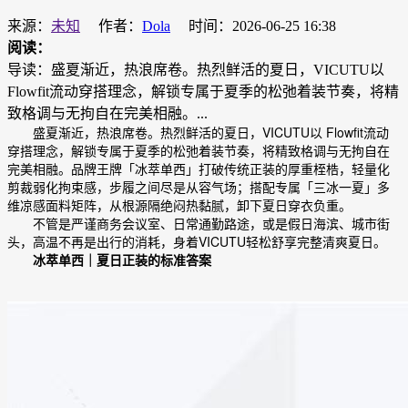
来源：
未知
作者：
Dola
时间：2026-06-25 16:38
阅读：
导读：盛夏渐近，热浪席卷。热烈鲜活的夏日，VICUTU以
Flowfit流动穿搭理念，解锁专属于夏季的松弛着装节奏，将精
致格调与无拘自在完美相融。...
盛夏渐近，热浪席卷。热烈鲜活的夏日，VICUTU以 Flowfit流动
穿搭理念，解锁专属于夏季的松弛着装节奏，将精致格调与无拘自在
完美相融。品牌王牌「冰萃单西」打破传统正装的厚重桎梏，轻量化
剪裁弱化拘束感，步履之间尽是从容气场；搭配专属「三冰一夏」多
维凉感面料矩阵，从根源隔绝闷热黏腻，卸下夏日穿衣负重。
不管是严谨商务会议室、日常通勤路途，或是假日海滨、城市街
头，高温不再是出行的消耗，身着VICUTU轻松舒享完整清爽夏日。
冰萃单西｜夏日正装的标准答案