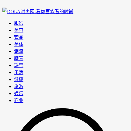
服饰
美容
奢品
美体
潮流
腕表
珠宝
乐活
健康
旅游
娱乐
商业