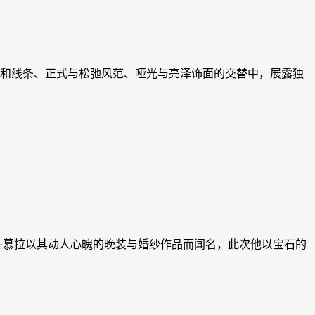
割与柔和线条、正式与松弛风范、哑光与亮泽饰面的交替中，展露独
造迷人新作。祖海·慕拉以其动人心魄的晚装与婚纱作品而闻名，此次他以宝石的