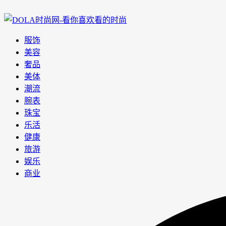
服饰
美容
奢品
美体
潮流
腕表
珠宝
乐活
健康
旅游
娱乐
商业