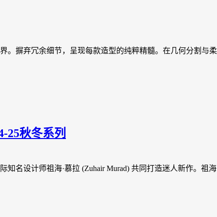
构筑缤纷世界。摒弃冗余细节，呈现每款造型的纯粹精髓。在几何分
24-25秋冬系列
选系列，携手国际知名设计师祖海·慕拉 (Zuhair Murad) 共同打