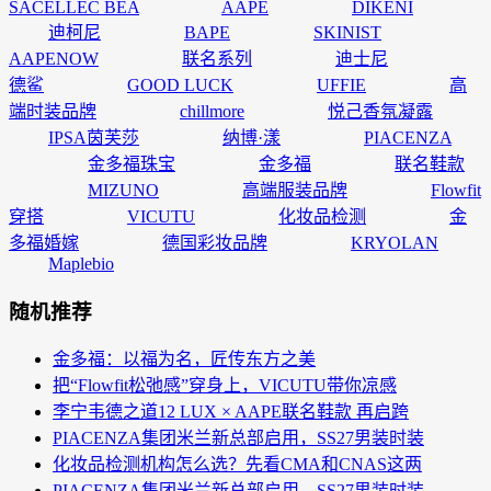
SACELLEC BEA
AAPE
DIKENI
迪柯尼
BAPE
SKINIST
AAPENOW
联名系列
迪士尼
德鲨
GOOD LUCK
UFFIE
高
端时装品牌
chillmore
悦己香氛凝露
IPSA茵芙莎
纳博·漾
PIACENZA
金多福珠宝
金多福
联名鞋款
MIZUNO
高端服装品牌
Flowfit
穿搭
VICUTU
化妆品检测
金
多福婚嫁
德国彩妆品牌
KRYOLAN
Maplebio
随机推荐
金多福：以福为名，匠传东方之美
把“Flowfit松弛感”穿身上，VICUTU带你凉感
李宁韦德之道12 LUX × AAPE联名鞋款 再启跨
PIACENZA集团米兰新总部启用，SS27男装时装
化妆品检测机构怎么选？先看CMA和CNAS这两
PIACENZA集团米兰新总部启用，SS27男装时装