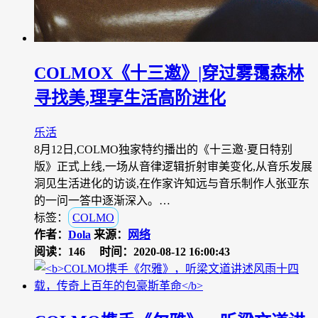
COLMOX《十三邀》|穿过雾霭森林
寻找美,理享生活高阶进化
乐活
8月12日,COLMO独家特约播出的《十三邀·夏日特别
版》正式上线,一场从音律逻辑折射审美变化,从音乐发展
洞见生活进化的访谈,在作家许知远与音乐制作人张亚东
的一问一答中逐渐深入。…
标签：
COLMO
作者：
Dola
来源：
网络
阅读：146
时间：2020-08-12 16:00:43