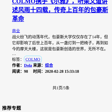
COLMO携手《尔雅》，听梁文道讲
述风雨十四载，传奇上百年的包豪斯
革命
商业
战火纷飞的动荡年代，包豪斯大学仅仅存在了14年，但
它却影响了后世上百年，从一盏灯到一把椅子，再到如
今的摩天大楼，这就是包豪斯创造的世界，无所不在。
…
标签：
COLMO
作者：
Dola
来源：
综合
阅读：98
时间：2020-02-28 15:33:18
共1页/5条
推荐专题