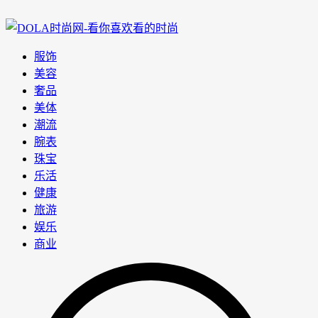
服饰
美容
奢品
美体
潮流
腕表
珠宝
乐活
健康
旅游
娱乐
商业