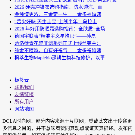
2026 硬壳冲锋衣选购指南：防水透汽、面
金纯情更浓，三金定一生——金多福婚嫁
“舌尖好味 天生圭宝”上线半年：乌拉圭
2026 年好用防晒霜选购指南：全肤质+全场
德国宇联表“精准主义星推官”——孙磊
蒂洛薇青花瓷非遗系列正式上线丝芙兰：
纯金不喧哗，自有好福气——金多福婚嫁
枫萃生物Maplebio深耕生物科技修护，以平
标签云
联系我们
友情链接
所有用户
网站地图
DOLA时尚网：部分内容来源于互联网，登载此文出于传递更
多信息之目的，并不意味着赞同其观点或证实其描述。发布内