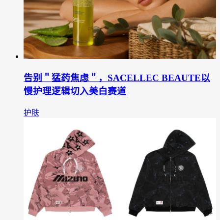
告别＂猛药焦虑＂，SACELLEC BEAUTE以
慢护理逻辑切入美白赛道
护肤