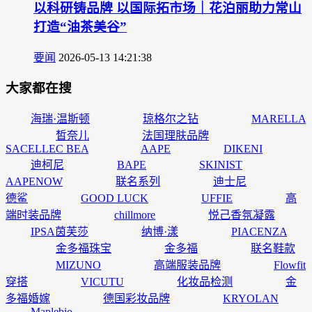
以科研铸品牌 以国际拓市场｜花泊丽助力常山
打造“油茶美谷”
要闻
2026-05-13 14:21:38
大家都在搜
海瑞·温斯顿
琼格尔之钻
MARELLA
皙奈儿
法国理肤品牌
SACELLEC BEA
AAPE
DIKENI
迪柯尼
BAPE
SKINIST
AAPENOW
联名系列
迪士尼
德鲨
GOOD LUCK
UFFIE
高
端时装品牌
chillmore
悦己香氛凝露
IPSA茵芙莎
纳博·漾
PIACENZA
金多福珠宝
金多福
联名鞋款
MIZUNO
高端服装品牌
Flowfit
穿搭
VICUTU
化妆品检测
金
多福婚嫁
德国彩妆品牌
KRYOLAN
Maplebio