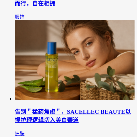
而行，自在相拥
服饰
告别＂猛药焦虑＂，SACELLEC BEAUTE以
慢护理逻辑切入美白赛道
护肤