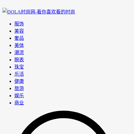
服饰
美容
奢品
美体
潮流
腕表
珠宝
乐活
健康
旅游
娱乐
商业