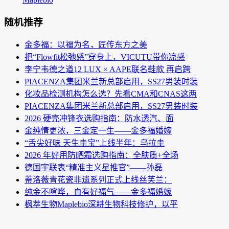
随机推荐
金多福：以福为名，匠传东方之美
把“Flowfit松弛感”穿身上，VICUTU带你凉感
李宁韦德之道12 LUX × AAPE联名鞋款 再启跨
PIACENZA集团米兰新总部启用，SS27男装时装
化妆品检测机构怎么选？先看CMA和CNAS这两
PIACENZA集团米兰新总部启用，SS27男装时装
2026 硬壳冲锋衣选购指南：防水透汽、面
金纯情更浓，三金定一生——金多福婚嫁
“舌尖好味 天生圭宝”上线半年：乌拉圭
2026 年好用防晒霜选购指南：全肤质+全场
德国宇联表“精准主义星推官”——孙磊
蒂洛薇青花瓷非遗系列正式上线丝芙兰：
纯金不喧哗，自有好福气——金多福婚嫁
枫萃生物Maplebio深耕生物科技修护，以平