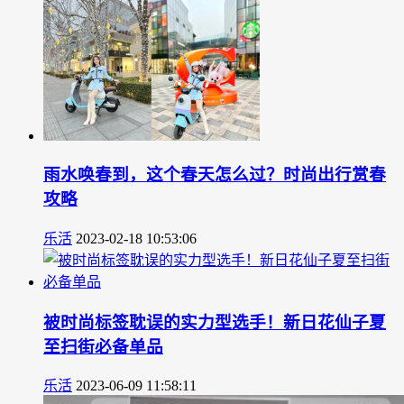
雨水唤春到，这个春天怎么过？时尚出行赏春
攻略
乐活
2023-02-18 10:53:06
被时尚标签耽误的实力型选手！新日花仙子夏
至扫街必备单品
乐活
2023-06-09 11:58:11