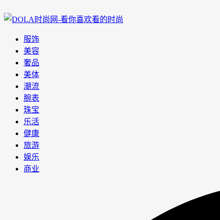
服饰
美容
奢品
美体
潮流
腕表
珠宝
乐活
健康
旅游
娱乐
商业