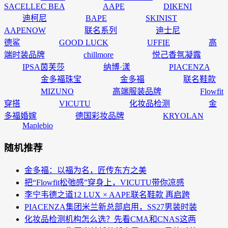
SACELLEC BEA
AAPE
DIKENI
迪柯尼
BAPE
SKINIST
AAPENOW
联名系列
迪士尼
德鲨
GOOD LUCK
UFFIE
高
端时装品牌
chillmore
悦己香氛凝露
IPSA茵芙莎
纳博·漾
PIACENZA
金多福珠宝
金多福
联名鞋款
MIZUNO
高端服装品牌
Flowfit
穿搭
VICUTU
化妆品检测
金
多福婚嫁
德国彩妆品牌
KRYOLAN
Maplebio
随机推荐
金多福：以福为名，匠传东方之美
把“Flowfit松弛感”穿身上，VICUTU带你凉感
李宁韦德之道12 LUX × AAPE联名鞋款 再启跨
PIACENZA集团米兰新总部启用，SS27男装时装
化妆品检测机构怎么选？先看CMA和CNAS这两