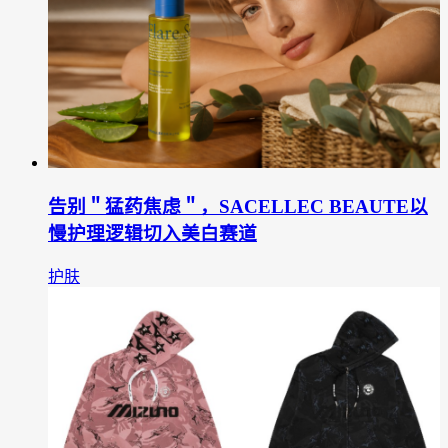
告别＂猛药焦虑＂，SACELLEC BEAUTE以
慢护理逻辑切入美白赛道
护肤