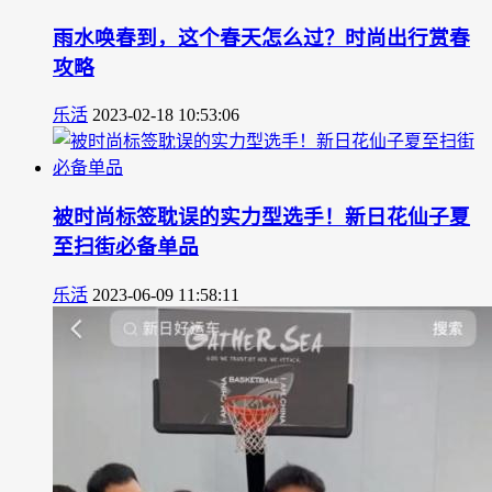
雨水唤春到，这个春天怎么过？时尚出行赏春
攻略
乐活
2023-02-18 10:53:06
被时尚标签耽误的实力型选手！新日花仙子夏
至扫街必备单品
乐活
2023-06-09 11:58:11