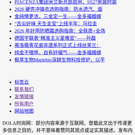
PIACENZA集团米兰新总部启用，SS27男装时装
2026 硬壳冲锋衣选购指南：防水透汽、面
金纯情更浓，三金定一生——金多福婚嫁
“舌尖好味 天生圭宝”上线半年：乌拉圭
2026 年好用防晒霜选购指南：全肤质+全场
德国宇联表“精准主义星推官”——孙磊
蒂洛薇青花瓷非遗系列正式上线丝芙兰：
纯金不喧哗，自有好福气——金多福婚嫁
枫萃生物Maplebio深耕生物科技修护，以平
标签云
联系我们
友情链接
所有用户
网站地图
DOLA时尚网：部分内容来源于互联网，登载此文出于传递更
多信息之目的，并不意味着赞同其观点或证实其描述。发布内