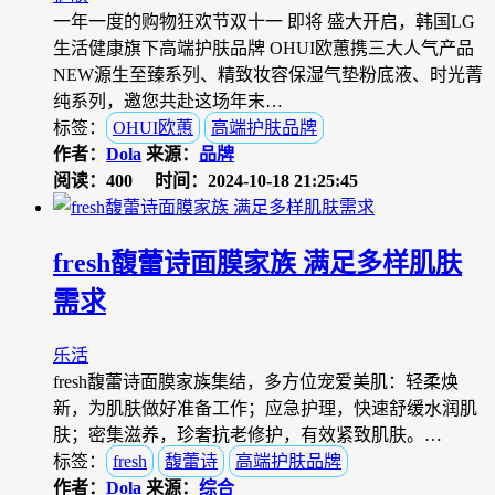
一年一度的购物狂欢节双十一 即将 盛大开启，韩国LG
生活健康旗下高端护肤品牌 OHUI欧蕙携三大人气产品
NEW源生至臻系列、精致妆容保湿气垫粉底液、时光菁
纯系列，邀您共赴这场年末…
标签：
OHUI欧蕙
高端护肤品牌
作者：
Dola
来源：
品牌
阅读：400
时间：2024-10-18 21:25:45
fresh馥蕾诗面膜家族 满足多样肌肤
需求
乐活
fresh馥蕾诗面膜家族集结，多方位宠爱美肌：轻柔焕
新，为肌肤做好准备工作；应急护理，快速舒缓水润肌
肤；密集滋养，珍奢抗老修护，有效紧致肌肤。…
标签：
fresh
馥蕾诗
高端护肤品牌
作者：
Dola
来源：
综合