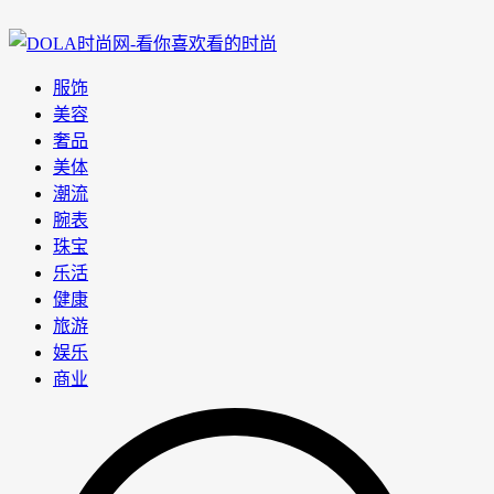
服饰
美容
奢品
美体
潮流
腕表
珠宝
乐活
健康
旅游
娱乐
商业