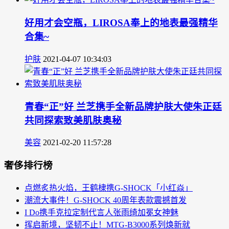
好用才会空瓶，LIROSA奉上的地表最强精华
合集~
护肤
2021-04-07 10:34:03
青春“正”好 兰芝携手全新品牌护肤大使朱正廷
共同探索致美肌肤奥秘
美容
2021-02-20 11:57:28
奢侈排行榜
点燃炙热火焰，王鹤棣携G-SHOCK「小红焱」
潮流大事件！G-SHOCK 40周年表款震撼首发
I Do携手克拉定制代言人张雨绮加冕女神魅
挥启新境，坚韧不止！MTG-B3000系列焕新就