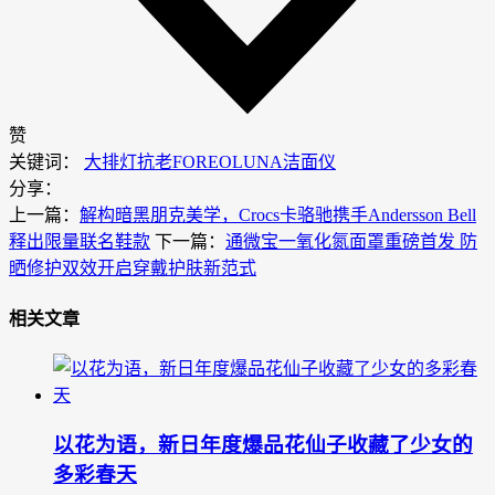
赞
关键词：
大排灯抗老
FOREO
LUNA洁面仪
分享：
上一篇：
解构暗黑朋克美学，Crocs卡骆驰携手Andersson Bell
释出限量联名鞋款
下一篇：
通微宝一氧化氮面罩重磅首发 防
晒修护双效开启穿戴护肤新范式
相关文章
以花为语，新日年度爆品花仙子收藏了少女的
多彩春天