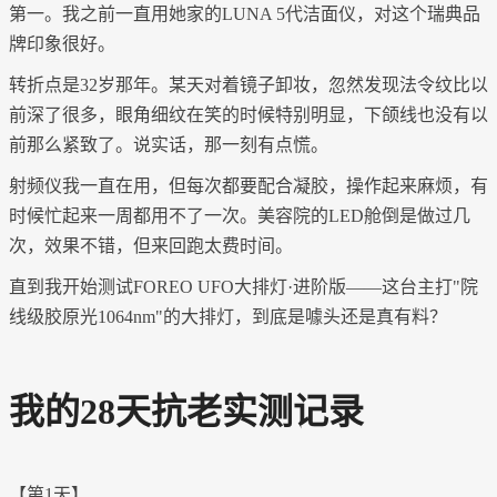
第一。我之前一直用她家的LUNA 5代洁面仪，对这个瑞典品
牌印象很好。
转折点是
32岁那年。某天对着镜子卸妆，忽然发现法令纹比以
前深了很多，眼角细纹在笑的时候特别明显，下颌线也没有以
前那么紧致了。说实话，那一刻有点慌。
射频仪我一直在用，但每次都要配合凝胶，操作起来麻烦，有
时候忙起来一周都用不了一次。美容院的
LED舱倒是做过几
次，效果不错，但来回跑太费时间。
直到我开始测试
FOREO UFO大排灯·进阶版——这台主打"院
线级胶原光1064nm"的大排灯，到底是噱头还是真有料？
我的
28天抗老实测记录
【第
1天】