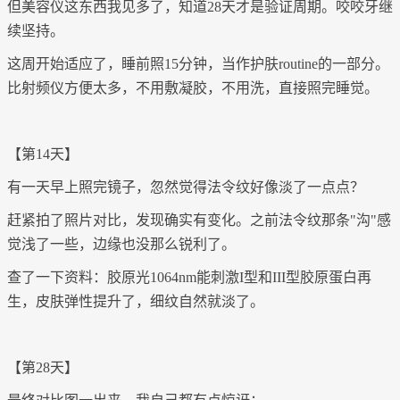
但美容仪这东西我见多了，知道
28天才是验证周期。咬咬牙继
续坚持。
这周开始适应了，睡前照
15分钟，当作护肤routine的一部分。
比射频仪方便太多，不用敷凝胶，不用洗，直接照完睡觉。
【第
14天】
有一天早上照完镜子，忽然觉得法令纹好像淡了一点点？
赶紧拍了照片对比，发现确实有变化。之前法令纹那条
"沟"感
觉浅了一些，边缘也没那么锐利了。
查了一下资料：胶原光
1064nm能刺激I型和III型胶原蛋白再
生，皮肤弹性提升了，细纹自然就淡了。
【第
28天】