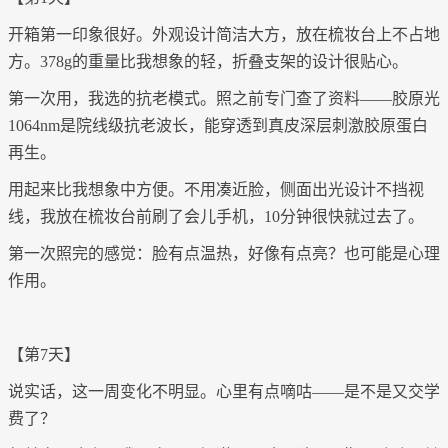
开箱第一印象很好。外观设计简洁大方，放在梳妆台上不占地
方。
378g的重量比我想象的轻，折叠支架的设计很贴心。
第一次用，我选的抗老模式。照之前专门查了资料
——胶原光
1064nm是院线级抗老波长，能穿透到真皮深层刺激胶原蛋白
再生。
用起来比我想象中方便。不用凑近脸，侧面出光设计不挡视
线，我放在梳妆台前刷了会儿手机，
10分钟很快就过去了。
第一次照完的感觉：脸有点温热，好像有点亮？也可能是心理
作用。
【第
7天】
说实话，这一周变化不明显。心里有点嘀咕
——是不是又交学
费了？