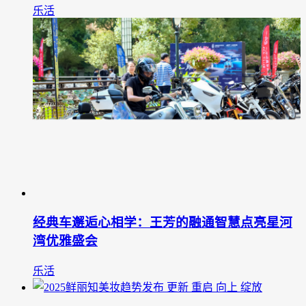
乐活
经典车邂逅心相学：王芳的融通智慧点亮星河
湾优雅盛会
乐活