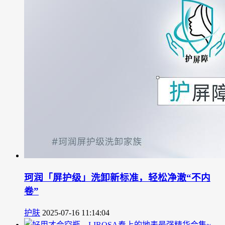
珂润「屏护级」洗卸新标准，轻松净澈“不内
卷”
护肤
2025-07-16 11:14:04