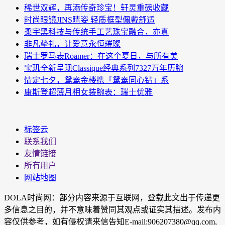
稀世双辉，再添传奇珍宝！轩灵重磅收藏
时尚眼镜JINS睛姿 轻质框型佩戴舒适
柔宇黑科技与传统手工艺珠宝融合，亦真
非凡挚礼，让爱意永恒璀璨
瑞士罗马表Roamer：在这个夏日，与所有美
宝玑全新呈现Classique经典系列7327万年历腕
情定七夕，鸳鸯金楼携「鸳鸯同心钻」系
康斯登超薄月相女装腕表：瑞士优雅
标签云
联系我们
友情链接
所有用户
网站地图
DOLA时尚网：部分内容来源于互联网，登载此文出于传递更
多信息之目的，并不意味着赞同其观点或证实其描述。发布内
容仅供参考，如有侵权请来信告知E-mail:906207380@qq.com,