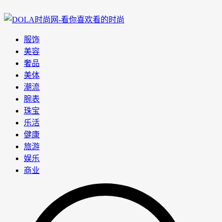
服饰
美容
奢品
美体
潮流
腕表
珠宝
乐活
健康
旅游
娱乐
商业