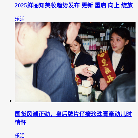
2025鲜丽知美妆趋势发布 更新 重启 向上 绽放
乐活
国货风潮正劲，皇后牌片仔癀珍珠膏牵动儿时
情怀
乐活