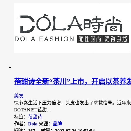
蓓甜诗全新“茶川”上市，开启以茶养
美发
快节奏生活下压力倍增，头皮也发出了求救信号。近年来
BOTANIST蓓甜…
标签：
蓓甜诗
作者：
Dola
来源：
品牌
阅读：167
时间：2022-07-26 10:53:54