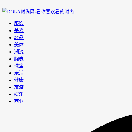
服饰
美容
奢品
美体
潮流
腕表
珠宝
乐活
健康
旅游
娱乐
商业