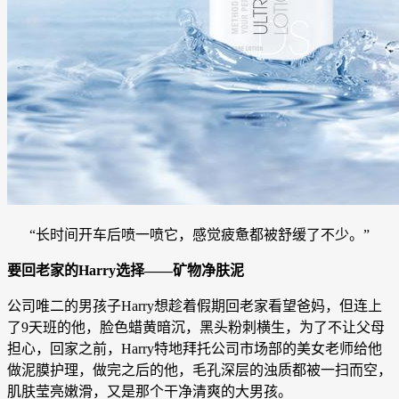
“长时间开车后喷一喷它，感觉疲惫都被舒缓了不少。”
要回老家的Harry选择——矿物净肤泥
公司唯二的男孩子Harry想趁着假期回老家看望爸妈，但连上
了9天班的他，脸色蜡黄暗沉，黑头粉刺横生，为了不让父母
担心，回家之前，Harry特地拜托公司市场部的美女老师给他
做泥膜护理，做完之后的他，毛孔深层的浊质都被一扫而空，
肌肤莹亮嫩滑，又是那个干净清爽的大男孩。