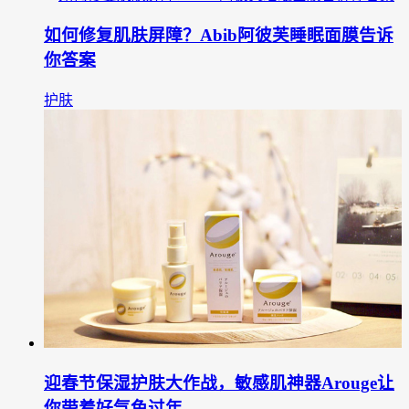
如何修复肌肤屏障？Abib阿彼芙睡眠面膜告诉
你答案
护肤
迎春节保湿护肤大作战，敏感肌神器Arouge让
你带着好气色过年