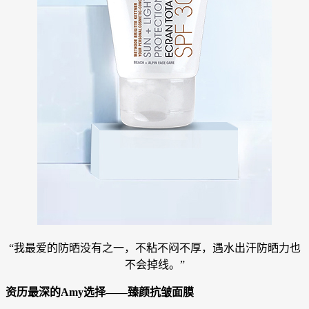
“我最爱的防晒没有之一，不粘不闷不厚，遇水出汗防晒力也
不会掉线。”
资历最深的Amy选择——臻颜抗皱面膜