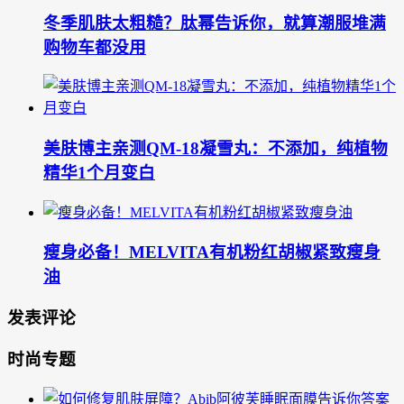
冬季肌肤太粗糙？肽幂告诉你，就算潮服堆满
购物车都没用
美肤博主亲测QM-18凝雪丸：不添加，纯植物
精华1个月变白
瘦身必备！MELVITA有机粉红胡椒紧致瘦身
油
发表评论
时尚专题