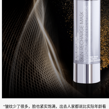
“皱纹少了很多，脸也紧实饱满，出去人家都说比实际年龄看