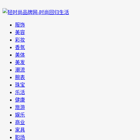
服饰
美容
彩妆
香氛
美体
美发
潮流
腕表
珠宝
乐活
健康
旅游
娱乐
商业
家具
职场