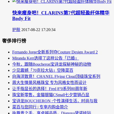
快来瘦身吧！CLARINS第7代超轻盈纤体精华
Body Fit
护肤
2017-08-22 17:20:34
奢侈排行榜
Fernando Jorge全新系列夺Couture Design Award 2
Miranda Kerr选择了这样公告「已婚」
今秋，跟随Boucheron宝诗龙探秘神秘的动物
少见震撼「70克拉大钻」空降菜百
向海洋致意！CHANEL Flying Cloud顶级珠宝系列
周大生情景风格珠宝 专为风格女性而设计
让手指显长的选择！Fred 8°0系列80周年新
珠宝新零售，金猫银猫CSmall七夕营销凸显
宝诗龙BOUCHERON :个性演绎生活，时尚与我
菜百与您同行 | 专享内购会简介
执尊贵之手，享卓越品质，Dianova黛诺娃钻