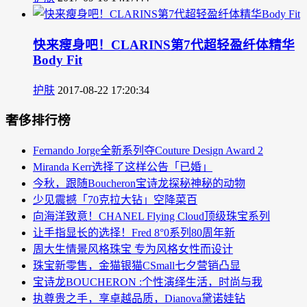
快来瘦身吧！CLARINS第7代超轻盈纤体精华
Body Fit
护肤
2017-08-22 17:20:34
奢侈排行榜
Fernando Jorge全新系列夺Couture Design Award 2
Miranda Kerr选择了这样公告「已婚」
今秋，跟随Boucheron宝诗龙探秘神秘的动物
少见震撼「70克拉大钻」空降菜百
向海洋致意！CHANEL Flying Cloud顶级珠宝系列
让手指显长的选择！Fred 8°0系列80周年新
周大生情景风格珠宝 专为风格女性而设计
珠宝新零售，金猫银猫CSmall七夕营销凸显
宝诗龙BOUCHERON :个性演绎生活，时尚与我
执尊贵之手，享卓越品质，Dianova黛诺娃钻