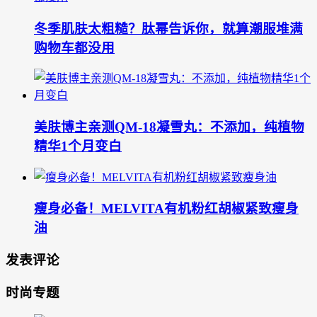
冬季肌肤太粗糙？肽幂告诉你，就算潮服堆满
购物车都没用
美肤博主亲测QM-18凝雪丸：不添加，纯植物
精华1个月变白
瘦身必备！MELVITA有机粉红胡椒紧致瘦身
油
发表评论
时尚专题