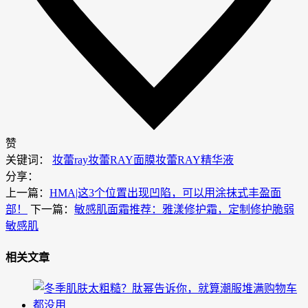
赞
关键词：
妆蕾ray
妆蕾RAY面膜
妆蕾RAY精华液
分享：
上一篇：
HMA|这3个位置出现凹陷，可以用涂抹式丰盈面
部！
下一篇：
敏感肌面霜推荐：雅漾修护霜，定制修护脆弱
敏感肌
相关文章