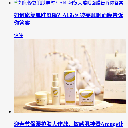
如何修复肌肤屏障？Abib阿彼芙睡眠面膜告诉
你答案
护肤
迎春节保湿护肤大作战，敏感肌神器Arouge让