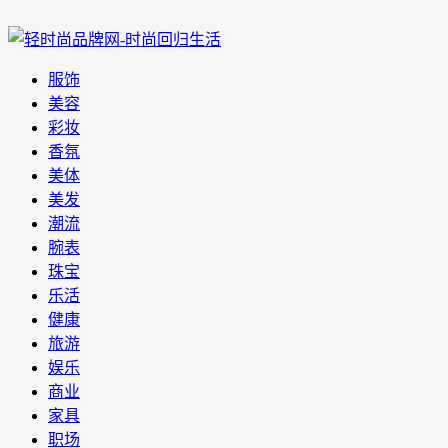
服饰
美容
彩妆
香氛
美体
美发
潮流
腕表
珠宝
乐活
健康
旅游
娱乐
商业
家具
职场