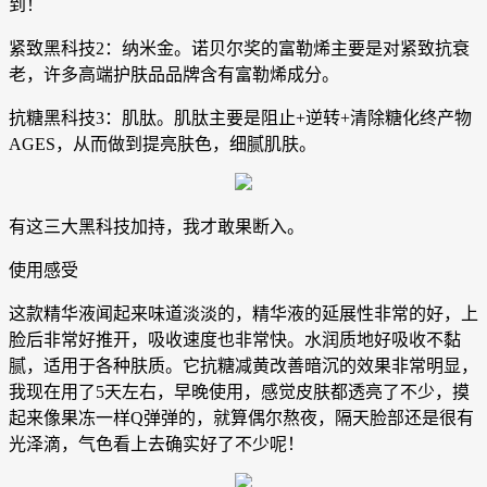
到！
紧致黑科技2：纳米金。诺贝尔奖的富勒烯主要是对紧致抗衰
老，许多高端护肤品品牌含有富勒烯成分。
抗糖黑科技3：肌肽。肌肽主要是阻止+逆转+清除糖化终产物
AGES，从而做到提亮肤色，细腻肌肤。
有这三大黑科技加持，我才敢果断入。
使用感受
这款精华液闻起来味道淡淡的，精华液的延展性非常的好，上
脸后非常好推开，吸收速度也非常快。水润质地好吸收不黏
腻，适用于各种肤质。它抗糖减黄改善暗沉的效果非常明显，
我现在用了5天左右，早晚使用，感觉皮肤都透亮了不少，摸
起来像果冻一样Q弹弹的，就算偶尔熬夜，隔天脸部还是很有
光泽滴，气色看上去确实好了不少呢！