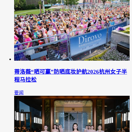
蒂洛薇“晒可赢”防晒底妆护航2026杭州女子半
程马拉松
要闻