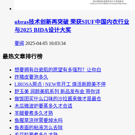
ubras技术创新再突破 荣获SIUF中国内衣行业
与2025 BIDA设计大奖
要闻
2025-04-05 16:03:34
最热文章排行榜
想要拥有白瓷肌的愿望有多强烈？让你白
炸猪皮要泡多久
LIROSA原点 | NEW年开工 焕活新颜美不停
舒玉美 润颜美肌系列 新品发布会 带你详
做饭团买什么口味的沙拉酱来做才是最合
木瓜微波炉要蒸多久才合适
羊腿要煮多久才熟
鱼腥草凉拌需要焯水吗
鱼表面的粘液怎么去除
毛豆粒要煮多久才熟