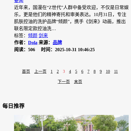
要闻
近年来，国漫在“Z世代”人群中备受欢迎，不仅是日常娱
乐，更是他们的精神寄托和审美表达。10月31日，专注
肌肤控油的洗护品牌“倾颜”，携手《剑来》动画，推出
联名限定款控油洗…
标签：
倾颜
剑来
作者：
Dola
来源：
品牌
阅读：506
时间：2025-10-31 10:46:25
首页
上一页
1
2
3
4
5
6
7
8
9
10
11
下一页
末页
每日推荐