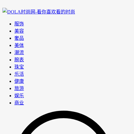
服饰
美容
奢品
美体
潮流
腕表
珠宝
乐活
健康
旅游
娱乐
商业