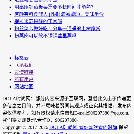
用高压锅蒸板栗需要多长时间才能熟？
有颜有料食族人 | 限时满99减50，美味半价
提拉米苏是酸的正常吗
粉丝怎么做好吃？分享一道蚂蚁上树家常
粉蒸肉可以放不锈钢盆里蒸吗
标签云
联系我们
友情链接
所有用户
网站地图
DOLA时尚网：部分内容来源于互联网，登载此文出于传递更
多信息之目的，并不意味着赞同其观点或证实其描述。发布内
容仅供参考，如有侵权请来信告知E-mail:906207380@qq.com,
我们将立即处理,合作Q：906207380。
Copyright © 2017-2026
DOLA时尚网-看你喜欢看的时尚
.保留