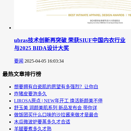
ubras技术创新再突破 荣获SIUF中国内衣行业
与2025 BIDA设计大奖
要闻
2025-04-05 16:03:34
最热文章排行榜
想要拥有白瓷肌的愿望有多强烈？让你白
炸猪皮要泡多久
LIROSA原点 | NEW年开工 焕活新颜美不停
舒玉美 润颜美肌系列 新品发布会 带你详
做饭团买什么口味的沙拉酱来做才是最合
木瓜微波炉要蒸多久才合适
羊腿要煮多久才熟