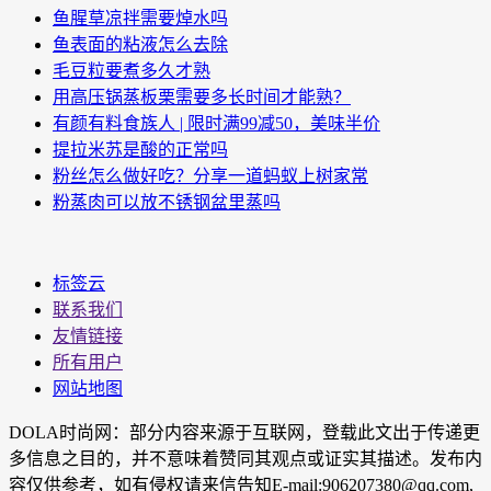
鱼腥草凉拌需要焯水吗
鱼表面的粘液怎么去除
毛豆粒要煮多久才熟
用高压锅蒸板栗需要多长时间才能熟？
有颜有料食族人 | 限时满99减50，美味半价
提拉米苏是酸的正常吗
粉丝怎么做好吃？分享一道蚂蚁上树家常
粉蒸肉可以放不锈钢盆里蒸吗
标签云
联系我们
友情链接
所有用户
网站地图
DOLA时尚网：部分内容来源于互联网，登载此文出于传递更
多信息之目的，并不意味着赞同其观点或证实其描述。发布内
容仅供参考，如有侵权请来信告知E-mail:906207380@qq.com,