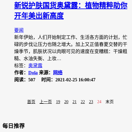
新锐护肤国货奥黛露：植物精粹助你
开年美出新高度
要闻
新年伊始，人们开始制定工作、生活各方面的计划，忙
碌的步伐让压力也随之增大。加上又正值春夏交替的干
燥季节，肌肤状况以肉眼可见的速度在变糟糕：干燥粗
糙、水油失衡、上妆…
标签：
奥黛露
作者：
Dola
来源：
网络
阅读：507
时间：2021-02-25 16:00:47
首页
上一页
19
20
21
22
23
24
末页
每日推荐