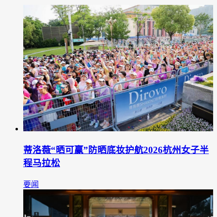
蒂洛薇“晒可赢”防晒底妆护航2026杭州女子半
程马拉松
要闻