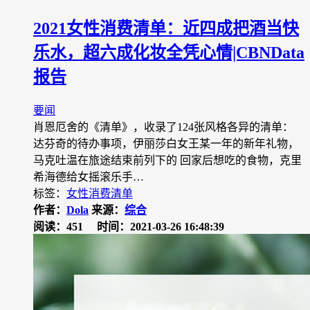
2021女性消费清单：近四成把酒当快
乐水，超六成化妆全凭心情|CBNData
报告
要闻
肖恩厄舍的《清单》，收录了124张风格各异的清单：
达芬奇的待办事项，伊丽莎白女王某一年的新年礼物，
马克吐温在旅途结束前列下的 回家后想吃的食物，克里
希海德给女摇滚乐手…
标签：
女性消费清单
作者：
Dola
来源：
综合
阅读：451
时间：2021-03-26 16:48:39