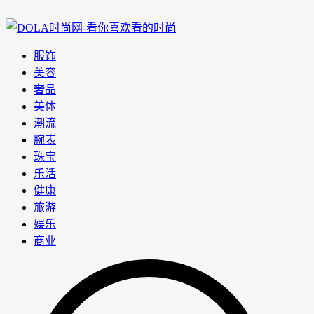
服饰
美容
奢品
美体
潮流
腕表
珠宝
乐活
健康
旅游
娱乐
商业