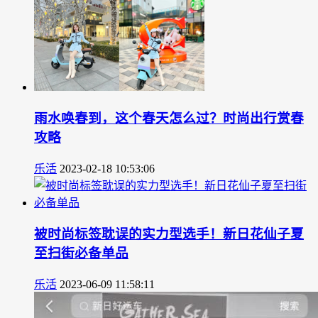
雨水唤春到，这个春天怎么过？时尚出行赏春
攻略
乐活
2023-02-18 10:53:06
被时尚标签耽误的实力型选手！新日花仙子夏
至扫街必备单品
乐活
2023-06-09 11:58:11