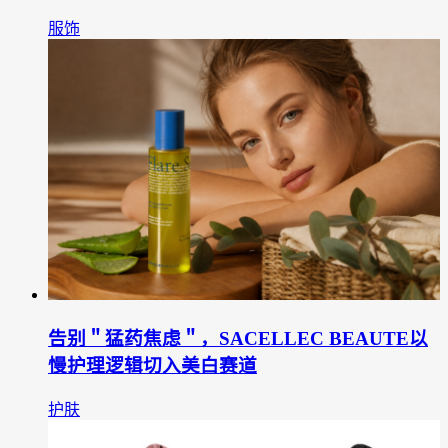
服饰
告别＂猛药焦虑＂，SACELLEC BEAUTE以
慢护理逻辑切入美白赛道
护肤