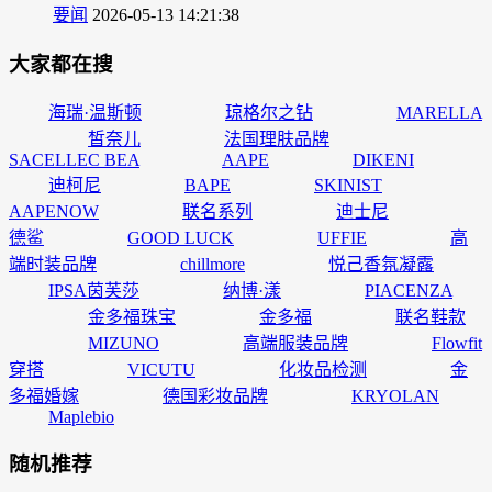
要闻
2026-05-13 14:21:38
大家都在搜
海瑞·温斯顿
琼格尔之钻
MARELLA
皙奈儿
法国理肤品牌
SACELLEC BEA
AAPE
DIKENI
迪柯尼
BAPE
SKINIST
AAPENOW
联名系列
迪士尼
德鲨
GOOD LUCK
UFFIE
高
端时装品牌
chillmore
悦己香氛凝露
IPSA茵芙莎
纳博·漾
PIACENZA
金多福珠宝
金多福
联名鞋款
MIZUNO
高端服装品牌
Flowfit
穿搭
VICUTU
化妆品检测
金
多福婚嫁
德国彩妆品牌
KRYOLAN
Maplebio
随机推荐