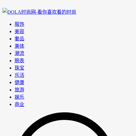
服饰
美容
奢品
美体
潮流
腕表
珠宝
乐活
健康
旅游
娱乐
商业