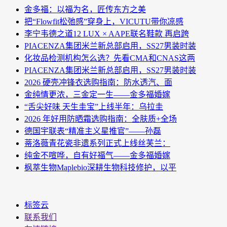
金多福：以福为名，匠传东方之美
把“Flowfit松弛感”穿身上，VICUTU带你凉感
李宁韦德之道12 LUX × AAPE联名鞋款 再启跨
PIACENZA集团米兰新总部启用，SS27男装时装
化妆品检测机构怎么选？先看CMA和CNAS这两
PIACENZA集团米兰新总部启用，SS27男装时装
2026 硬壳冲锋衣选购指南：防水透汽、面
金纯情更浓，三金定一生——金多福婚嫁
“舌尖好味 天生圭宝”上线半年：乌拉圭
2026 年好用防晒霜选购指南：全肤质+全场
德国宇联表“精准主义星推官”——孙磊
蒂洛薇青花瓷非遗系列正式上线丝芙兰：
纯金不喧哗，自有好福气——金多福婚嫁
枫萃生物Maplebio深耕生物科技修护，以平
标签云
联系我们