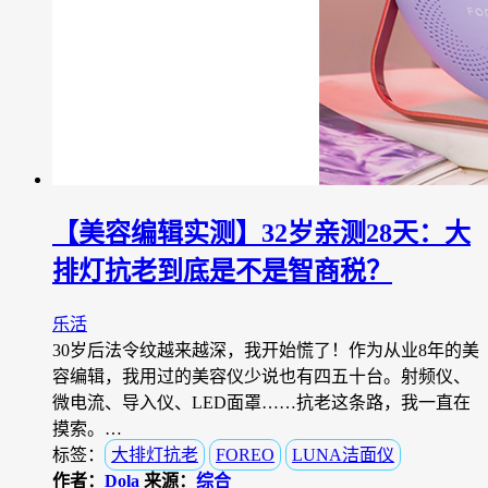
【美容编辑实测】32岁亲测28天：大
排灯抗老到底是不是智商税？
乐活
30岁后法令纹越来越深，我开始慌了！作为从业8年的美
容编辑，我用过的美容仪少说也有四五十台。射频仪、
微电流、导入仪、LED面罩……抗老这条路，我一直在
摸索。…
标签：
大排灯抗老
FOREO
LUNA洁面仪
作者：
Dola
来源：
综合