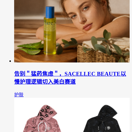
告别＂猛药焦虑＂，SACELLEC BEAUTE以
慢护理逻辑切入美白赛道
护肤