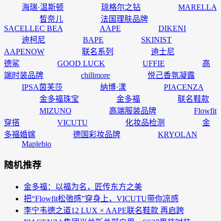
海瑞·温斯顿
琼格尔之钻
MARELLA
皙奈儿
法国理肤品牌
SACELLEC BEA
AAPE
DIKENI
迪柯尼
BAPE
SKINIST
AAPENOW
联名系列
迪士尼
德鲨
GOOD LUCK
UFFIE
高
端时装品牌
chillmore
悦己香氛凝露
IPSA茵芙莎
纳博·漾
PIACENZA
金多福珠宝
金多福
联名鞋款
MIZUNO
高端服装品牌
Flowfit
穿搭
VICUTU
化妆品检测
金
多福婚嫁
德国彩妆品牌
KRYOLAN
Maplebio
随机推荐
金多福：以福为名，匠传东方之美
把“Flowfit松弛感”穿身上，VICUTU带你凉感
李宁韦德之道12 LUX × AAPE联名鞋款 再启跨