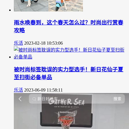
雨水唤春到，这个春天怎么过？时尚出行赏春
攻略
乐活
2023-02-18 10:53:06
被时尚标签耽误的实力型选手！新日花仙子夏
至扫街必备单品
乐活
2023-06-09 11:58:11