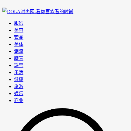
服饰
美容
奢品
美体
潮流
腕表
珠宝
乐活
健康
旅游
娱乐
商业