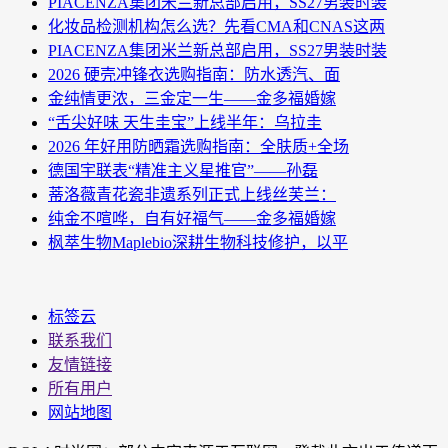
PIACENZA集团米兰新总部启用，SS27男装时装
化妆品检测机构怎么选？先看CMA和CNAS这两
PIACENZA集团米兰新总部启用，SS27男装时装
2026 硬壳冲锋衣选购指南：防水透汽、面
金纯情更浓，三金定一生——金多福婚嫁
“舌尖好味 天生圭宝”上线半年：乌拉圭
2026 年好用防晒霜选购指南：全肤质+全场
德国宇联表“精准主义星推官”——孙磊
蒂洛薇青花瓷非遗系列正式上线丝芙兰：
纯金不喧哗，自有好福气——金多福婚嫁
枫萃生物Maplebio深耕生物科技修护，以平
标签云
联系我们
友情链接
所有用户
网站地图