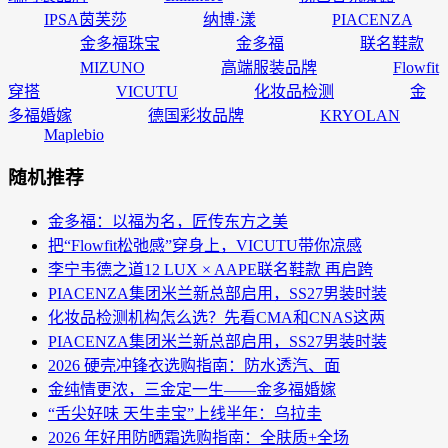
IPSA茵芙莎
纳博·漾
PIACENZA
金多福珠宝
金多福
联名鞋款
MIZUNO
高端服装品牌
Flowfit
穿搭
VICUTU
化妆品检测
金
多福婚嫁
德国彩妆品牌
KRYOLAN
Maplebio
随机推荐
金多福：以福为名，匠传东方之美
把“Flowfit松弛感”穿身上，VICUTU带你凉感
李宁韦德之道12 LUX × AAPE联名鞋款 再启跨
PIACENZA集团米兰新总部启用，SS27男装时装
化妆品检测机构怎么选？先看CMA和CNAS这两
PIACENZA集团米兰新总部启用，SS27男装时装
2026 硬壳冲锋衣选购指南：防水透汽、面
金纯情更浓，三金定一生——金多福婚嫁
“舌尖好味 天生圭宝”上线半年：乌拉圭
2026 年好用防晒霜选购指南：全肤质+全场