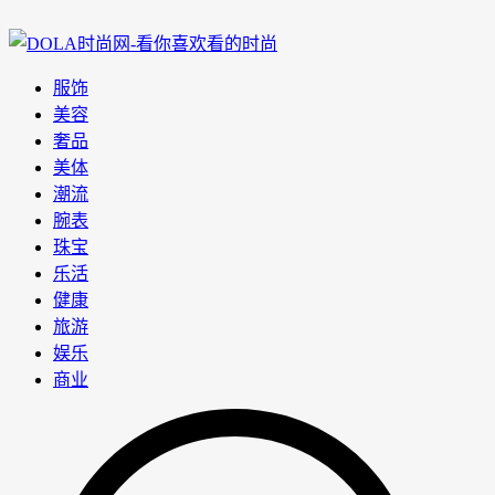
服饰
美容
奢品
美体
潮流
腕表
珠宝
乐活
健康
旅游
娱乐
商业