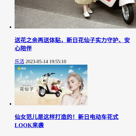
送花之余再送体贴，新日花仙子实力守护、安
心陪伴
乐活
2023-05-14 19:55:10
仙女范儿是这样打造的！新日电动车花式
LOOK来袭