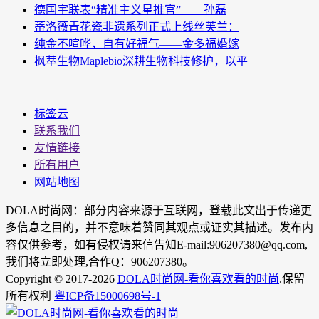
德国宇联表“精准主义星推官”——孙磊
蒂洛薇青花瓷非遗系列正式上线丝芙兰：
纯金不喧哗，自有好福气——金多福婚嫁
枫萃生物Maplebio深耕生物科技修护，以平
标签云
联系我们
友情链接
所有用户
网站地图
DOLA时尚网：部分内容来源于互联网，登载此文出于传递更
多信息之目的，并不意味着赞同其观点或证实其描述。发布内
容仅供参考，如有侵权请来信告知E-mail:906207380@qq.com,
我们将立即处理,合作Q：906207380。
Copyright © 2017-2026
DOLA时尚网-看你喜欢看的时尚
.保留
所有权利
粤ICP备15000698号-1