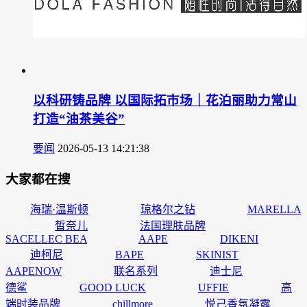
以科研铸品牌 以国际拓市场｜花泊丽助力常山
打造“油茶美谷”
要闻
2026-05-13 14:21:38
大家都在搜
海瑞·温斯顿
琼格尔之钻
MARELLA
皙奈儿
法国理肤品牌
SACELLEC BEA
AAPE
DIKENI
迪柯尼
BAPE
SKINIST
AAPENOW
联名系列
迪士尼
德鲨
GOOD LUCK
UFFIE
高
端时装品牌
chillmore
悦己香氛凝露