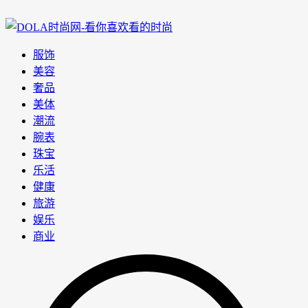
服饰
美容
奢品
美体
潮流
腕表
珠宝
乐活
健康
旅游
娱乐
商业