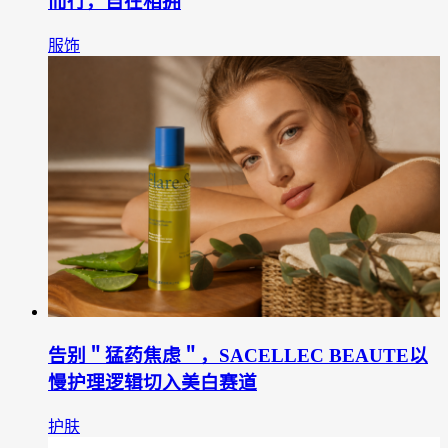
而行，自在相拥
服饰
告别＂猛药焦虑＂，SACELLEC BEAUTE以
慢护理逻辑切入美白赛道
护肤