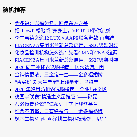
随机推荐
金多福：以福为名，匠传东方之美
把“Flowfit松弛感”穿身上，VICUTU带你凉感
李宁韦德之道12 LUX × AAPE联名鞋款 再启跨
PIACENZA集团米兰新总部启用，SS27男装时装
化妆品检测机构怎么选？先看CMA和CNAS这两
PIACENZA集团米兰新总部启用，SS27男装时装
2026 硬壳冲锋衣选购指南：防水透汽、面
金纯情更浓，三金定一生——金多福婚嫁
“舌尖好味 天生圭宝”上线半年：乌拉圭
2026 年好用防晒霜选购指南：全肤质+全场
德国宇联表“精准主义星推官”——孙磊
蒂洛薇青花瓷非遗系列正式上线丝芙兰：
纯金不喧哗，自有好福气——金多福婚嫁
枫萃生物Maplebio深耕生物科技修护，以平