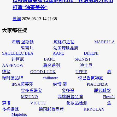
以科研铸品牌 以国际拓市场｜花泊丽助力常山
打造“油茶美谷”
要闻
2026-05-13 14:21:38
大家都在搜
海瑞·温斯顿
琼格尔之钻
MARELLA
皙奈儿
法国理肤品牌
SACELLEC BEA
AAPE
DIKENI
迪柯尼
BAPE
SKINIST
AAPENOW
联名系列
迪士尼
德鲨
GOOD LUCK
UFFIE
高
端时装品牌
chillmore
悦己香氛凝露
IPSA茵芙莎
纳博·漾
PIACENZA
金多福珠宝
金多福
联名鞋款
MIZUNO
高端服装品牌
Flowfit
穿搭
VICUTU
化妆品检测
金
多福婚嫁
德国彩妆品牌
KRYOLAN
Maplebio