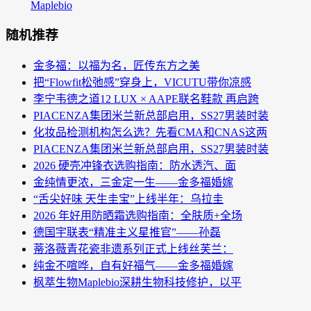
Maplebio
随机推荐
金多福：以福为名，匠传东方之美
把“Flowfit松弛感”穿身上，VICUTU带你凉感
李宁韦德之道12 LUX × AAPE联名鞋款 再启跨
PIACENZA集团米兰新总部启用，SS27男装时装
化妆品检测机构怎么选？先看CMA和CNAS这两
PIACENZA集团米兰新总部启用，SS27男装时装
2026 硬壳冲锋衣选购指南：防水透汽、面
金纯情更浓，三金定一生——金多福婚嫁
“舌尖好味 天生圭宝”上线半年：乌拉圭
2026 年好用防晒霜选购指南：全肤质+全场
德国宇联表“精准主义星推官”——孙磊
蒂洛薇青花瓷非遗系列正式上线丝芙兰：
纯金不喧哗，自有好福气——金多福婚嫁
枫萃生物Maplebio深耕生物科技修护，以平