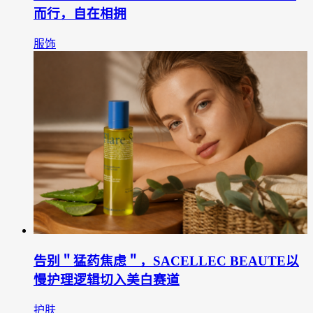
而行，自在相拥
服饰
告别＂猛药焦虑＂，SACELLEC BEAUTE以
慢护理逻辑切入美白赛道
护肤