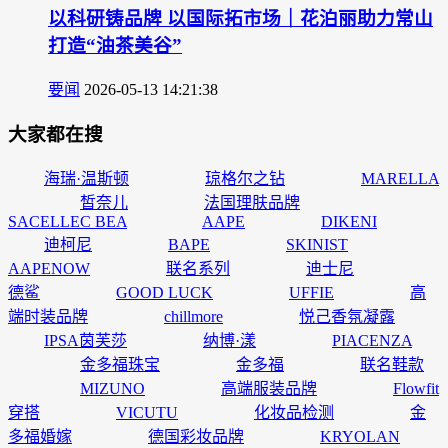
以科研铸品牌 以国际拓市场｜花泊丽助力常山
打造“油茶美谷”
要闻
2026-05-13 14:21:38
大家都在搜
海瑞·温斯顿
琼格尔之钻
MARELLA
皙奈儿
法国理肤品牌
SACELLEC BEA
AAPE
DIKENI
迪柯尼
BAPE
SKINIST
AAPENOW
联名系列
迪士尼
德鲨
GOOD LUCK
UFFIE
高
端时装品牌
chillmore
悦己香氛凝露
IPSA茵芙莎
纳博·漾
PIACENZA
金多福珠宝
金多福
联名鞋款
MIZUNO
高端服装品牌
Flowfit
穿搭
VICUTU
化妆品检测
金
多福婚嫁
德国彩妆品牌
KRYOLAN