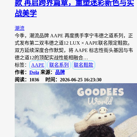
款 再启跨界篇章，重塑迷彩新色与实
战美学
潮流
今季，潮流品牌 AAPE 再度携手李宁韦德之道系列，正
式发布第二双韦德之道12 LUX × AAPE联名限定鞋款。
双方延续深度合作默契，将 AAPE 标志性街头基因与韦
德之道12的顶配实战性能相融合…
标签：
AAPE
联名系列
联名鞋款
作者：
Dola
来源：
品牌
阅读：1036
时间：2026-06-25 16:23:30