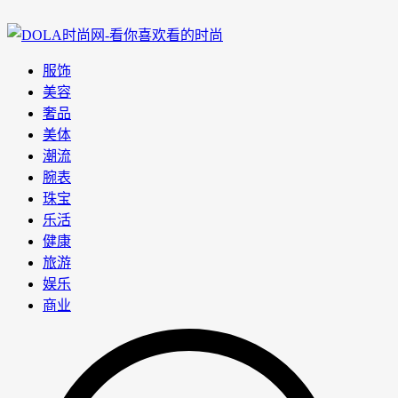
服饰
美容
奢品
美体
潮流
腕表
珠宝
乐活
健康
旅游
娱乐
商业