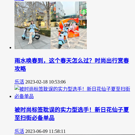
雨水唤春到，这个春天怎么过？时尚出行赏春
攻略
乐活
2023-02-18 10:53:06
被时尚标签耽误的实力型选手！新日花仙子夏
至扫街必备单品
乐活
2023-06-09 11:58:11