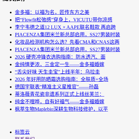
金多福：以福为名，匠传东方之美
把“Flowfit松弛感”穿身上，VICUTU带你凉感
李宁韦德之道12 LUX × AAPE联名鞋款 再启跨
PIACENZA集团米兰新总部启用，SS27男装时装
化妆品检测机构怎么选？先看CMA和CNAS这两
PIACENZA集团米兰新总部启用，SS27男装时装
2026 硬壳冲锋衣选购指南：防水透汽、面
金纯情更浓，三金定一生——金多福婚嫁
“舌尖好味 天生圭宝”上线半年：乌拉圭
2026 年好用防晒霜选购指南：全肤质+全场
德国宇联表“精准主义星推官”——孙磊
蒂洛薇青花瓷非遗系列正式上线丝芙兰：
纯金不喧哗，自有好福气——金多福婚嫁
枫萃生物Maplebio深耕生物科技修护，以平
标签云