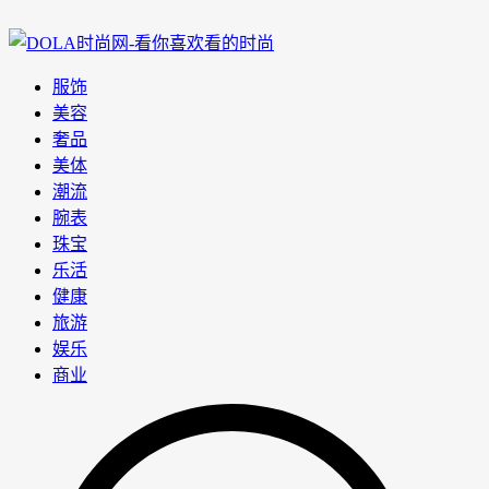
服饰
美容
奢品
美体
潮流
腕表
珠宝
乐活
健康
旅游
娱乐
商业