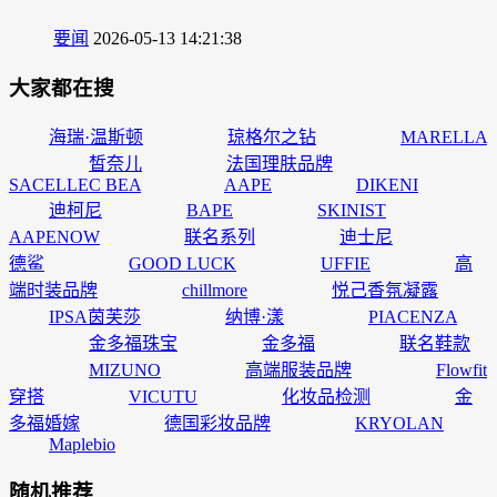
要闻
2026-05-13 14:21:38
大家都在搜
海瑞·温斯顿
琼格尔之钻
MARELLA
皙奈儿
法国理肤品牌
SACELLEC BEA
AAPE
DIKENI
迪柯尼
BAPE
SKINIST
AAPENOW
联名系列
迪士尼
德鲨
GOOD LUCK
UFFIE
高
端时装品牌
chillmore
悦己香氛凝露
IPSA茵芙莎
纳博·漾
PIACENZA
金多福珠宝
金多福
联名鞋款
MIZUNO
高端服装品牌
Flowfit
穿搭
VICUTU
化妆品检测
金
多福婚嫁
德国彩妆品牌
KRYOLAN
Maplebio
随机推荐