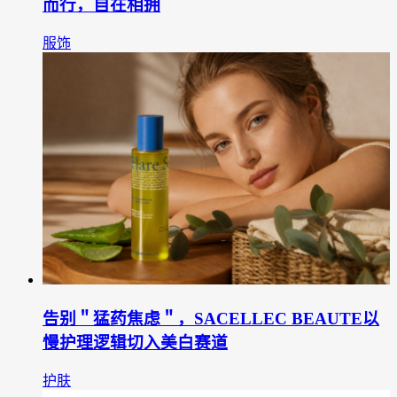
而行，自在相拥
服饰
告别＂猛药焦虑＂，SACELLEC BEAUTE以
慢护理逻辑切入美白赛道
护肤