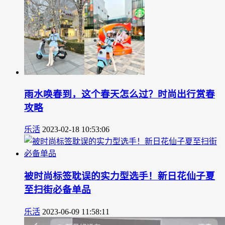
雨水唤春到，这个春天怎么过？时尚出行赏春
攻略
乐活
2023-02-18 10:53:06
被时尚标签耽误的实力型选手！新日花仙子夏
至扫街必备单品
乐活
2023-06-09 11:58:11