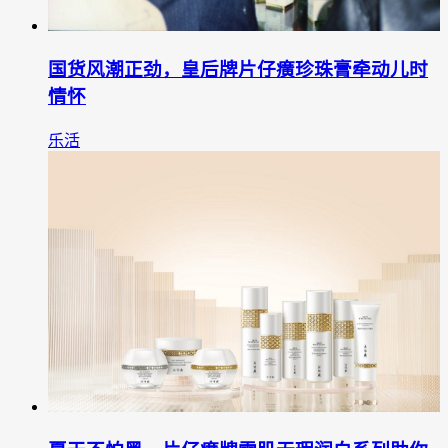
国货风潮正劲，皇后牌片仔癀珍珠膏牵动儿时
情怀
乐活