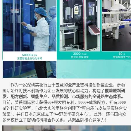
作为一家深耕美妆行业十五载的全产业链科技创新型企业，萝薇
国际始终将技术创新作为企业发展的核心驱动力，构建了
覆盖原料研
发、配方创新、智能生产、品质检测、市场服务的全链路生态体系。
目前，萝薇国际累计获得
60+
项发明专利，
8000+
成熟配方，拥有
3000
㎡
的科研实验室，与北大实验室联合创建了“蛋白质与皮肤健康联合实
验室”、并在日本东京成立了“中野美学研究中心”。此外，还与国内众
多高校建立了密切的科研合作关系，共聚品牌核心竞争力！