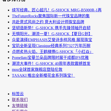
续写经典，匠心超凡！G-SHOCK MRG-B5000R-1再
TheFutureRocks聚焦国际新一代珠宝品牌的集
共赴意式风尚之约 意大利设计师珠宝品牌
坚韧造新势！G-SHOCK 携手先锋领袖开启韧
无惧阳光，潮流一夏！G-SHOCK【夏日G划】
众星演绎EMPHASIS艾斐诗多样风格 展现珠宝
宝玑全新呈现Classique经典系列7327万年历腕
点燃炙热火焰，王鹤棣携G-SHOCK「小红焱」
Pomellato宝曼兰朵品牌限时展于成都IFS优雅
潮流大事件！G-SHOCK 40周年表款震撼首发
mou全球首家旗舰店登陆伦敦
TASAKI 推出全新樱花金系列珠宝！
标签云
联系我们
友情链接