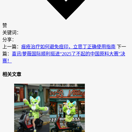
赞
关键词：
分享：
上一篇：
痤疮治疗如何避免痘印，立思丁正确使用指南
下一
篇：
喜讯|萝薇国际顺利挺进“2025了不起的中国原料大赛”决
赛！
相关文章