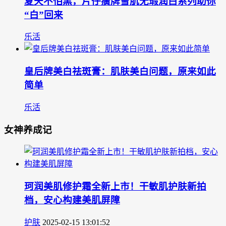
夏天不怕黑，片仔癀牌雪肌无瑕润白系列助你
“白”回来
乐活
皇后牌美白祛斑膏：肌肤美白问题，原来如此
简单
乐活
女神养成记
珂润美肌修护霜全新上市！干敏肌护肤新拍
档，安心构建美肌屏障
护肤
2025-02-15 13:01:52