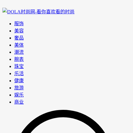
服饰
美容
奢品
美体
潮流
腕表
珠宝
乐活
健康
旅游
娱乐
商业