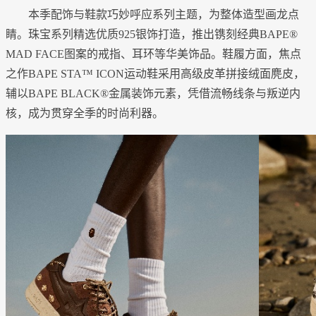
本季配饰与鞋款巧妙呼应系列主题，为整体造型画龙点
睛。珠宝系列精选优质925银饰打造，推出镌刻经典BAPE®
MAD FACE图案的戒指、耳环等华美饰品。鞋履方面，焦点
之作BAPE STA™ ICON运动鞋采用高级皮革拼接绒面麂皮，
辅以BAPE BLACK®金属装饰元素，凭借流畅线条与叛逆内
核，成为贯穿全季的时尚利器。