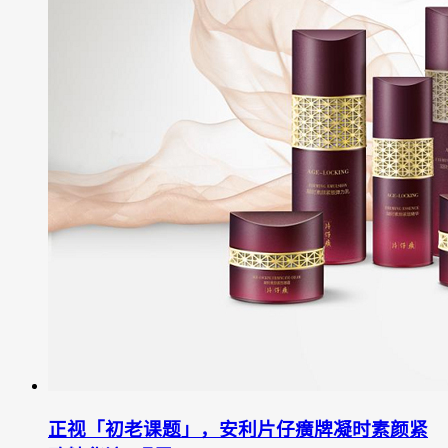
正视「初老课题」，安利片仔癀牌凝时素颜紧