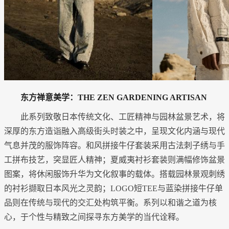
东方禅意美学：THE ZEN GARDENING ARTISAN
此系列致敬日本传统文化、工匠精神与园林盆景艺术，将
深厚的东方造诣融入高级街头时装之中，呈现文化内涵与现代
气息并茂的服饰阵容。和风拼接牛仔套装采用古法刺子绣与手
工拼布技艺，突显匠人精神；夏威夷衬衫套装则满幅修饰盆景
图案，将休闲服饰升华为文化叙事的载体。搭载园林景观刺绣
的衬衫撷取日本风光之灵韵；LOGO短TEE与蓝染拼接牛仔单
品则在传统与现代的交汇处构筑平衡。系列以和谐之道为核
心，于个性与精致之间探寻东方美学的当代诠释。