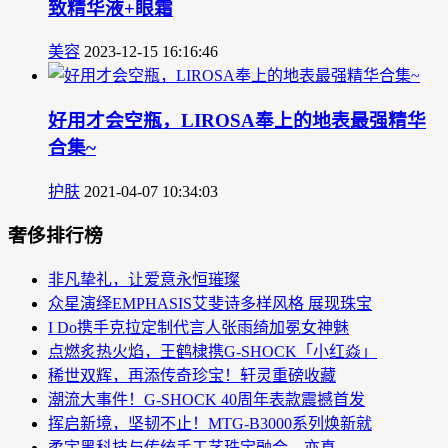
致精华液+眼霜
美容
2023-12-15 16:16:46
好用才会空瓶，LIROSA奉上的地表最强精华
合集~
护肤
2021-04-07 10:34:03
奢侈排行榜
非凡挚礼，让爱意永恒璀璨
众星演绎EMPHASIS艾斐诗多样风格 展现珠宝
I Do携手克拉定制代言人张雨绮加冕女神魅
点燃炙热火焰，王鹤棣携G-SHOCK「小红焱」
稀世双辉，再添传奇珍宝！轩灵重磅收藏
潮流大事件！G-SHOCK 40周年表款震撼首发
挥启新境，坚韧不止！MTG-B3000系列焕新就
柔宇黑科技与传统手工艺珠宝融合，亦真