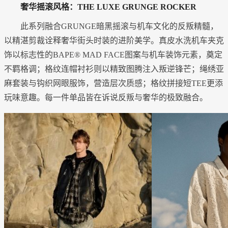
奢华摇滚风格：THE LUXE GRUNGE ROCKER
此系列融合GRUNGE暗黑摇滚与机车文化的反叛精髓，
以精湛剪裁诠释奢华街头时装的进阶美学。真皮水洗机车夹克
饰以标志性的BAPE® MAD FACE图案与机车装饰元素，奠定
不羁格调；格纹连帽衬衫则以精致图腾注入叛逆锋芒；绳绣亚
麻套装与钩织网眼服饰，营造层次质感；格纹拼接短TEE更添
玩味意趣。每一件单品皆在诉说反叛与奢华的极致融合。