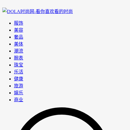
服饰
美容
奢品
美体
潮流
腕表
珠宝
乐活
健康
旅游
娱乐
商业