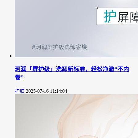
珂润「屏护级」洗卸新标准，轻松净澈“不内
卷”
护肤
2025-07-16 11:14:04