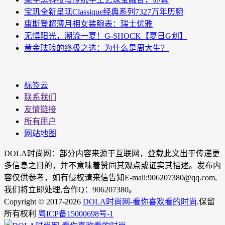
宝玑全新呈现Classique经典系列7327万年历腕
康斯登超薄月相女装腕表：瑞士优雅
无惧阳光，潮流一夏！G-SHOCK【夏日G划】
黄金珐琅的终极之选：为什么是周大生？
标签云
联系我们
友情链接
所有用户
网站地图
DOLA时尚网：部分内容来源于互联网，登载此文出于传递更
多信息之目的，并不意味着赞同其观点或证实其描述。发布内
容仅供参考，如有侵权请来信告知E-mail:906207380@qq.com,
我们将立即处理,合作Q：906207380。
Copyright © 2017-2026
DOLA时尚网-看你喜欢看的时尚
.保留
所有权利
粤ICP备15000698号-1