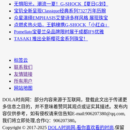
无惧阳光，潮流一夏！G-SHOCK【夏日G划】
宝玑全新呈现Classique经典系列7327万年历腕
众星演绎EMPHASIS艾斐诗多样风格 展现珠宝
点燃炙热火焰，王鹤棣携G-SHOCK「小红焱」
Pomellato宝曼兰朵品牌限时展于成都IFS优雅
TASAKI 推出全新樱花金系列珠宝！
标签云
联系我们
友情链接
所有用户
网站地图
DOLA时尚网：部分内容来源于互联网，登载此文出于传递更
多信息之目的，并不意味着赞同其观点或证实其描述。发布内
容仅供参考，如有侵权请来信告知E-mail:906207380@qq.com,
我们将立即处理,合作Q：906207380。
Copyright © 2017-2025
DOLA时尚网-看你喜欢看的时尚
.保留