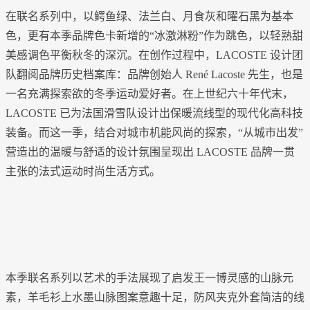
在联名系列中，以鳄鱼绿、法兰白、月食灰和曜石黑为基本
色，更有本季品牌色卡新增的“冰激淋粉”作为跳色，以轻熟甜
美感调色平衡秋冬的深沉。在创作过程中，LACOSTE 设计团
队翻阅品牌历史档案库：品牌创始人 René Lacoste 先生，也是
一名充满探索欲的冬季运动爱好者。在上世纪六十年代末，
LACOSTE 已为法国滑雪队设计出保暖流线型的现代化高科技
装备。而这一季，结合对城市机能风尚的探索，“从城市出发”
营造出的温暖与舒适的设计氛围呈现出 LACOSTE 品牌一贯
主张的法式运动时尚生活方式。
本季联名系列以艺术的手法展现了启发王一博灵感的山脉元
素，羊毛衫上水墨山脉图案意趣十足，防风夹克外套简洁的线