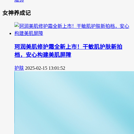
女神养成记
珂润美肌修护霜全新上市！干敏肌护肤新拍
档，安心构建美肌屏障
护肤
2025-02-15 13:01:52