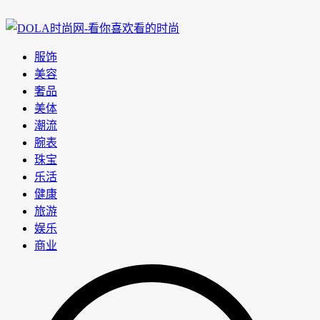
服饰
美容
奢品
美体
潮流
腕表
珠宝
乐活
健康
旅游
娱乐
商业