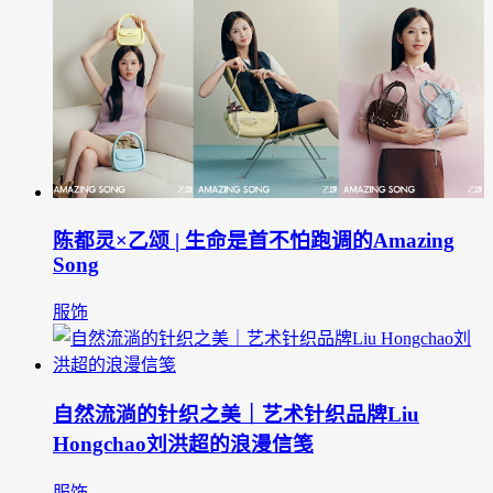
陈都灵×乙颂 | 生命是首不怕跑调的Amazing
Song
服饰
自然流淌的针织之美｜艺术针织品牌Liu
Hongchao刘洪超的浪漫信笺
服饰