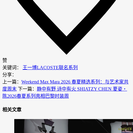
赞
关键词：
王一博
LACOSTE
联名系列
分享：
上一篇：
Weekend Max Mara 2026 春夏精选系列：与艺术家共
度周末
下一篇：
静中有野 诗中有火 SHIATZY CHEN 夏姿・
陈2026春夏系列亮相巴黎时装周
相关文章