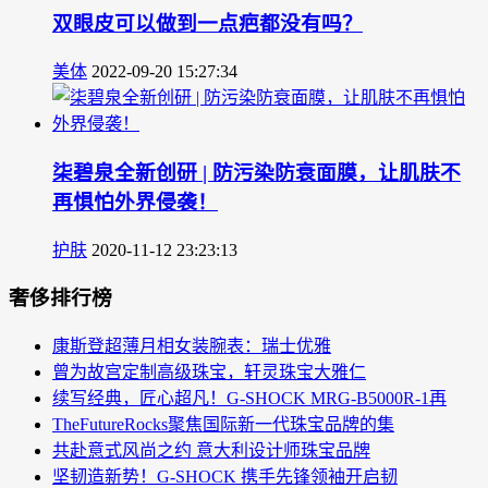
双眼皮可以做到一点疤都没有吗？
美体
2022-09-20 15:27:34
柒碧泉全新创研 | 防污染防衰面膜，让肌肤不
再惧怕外界侵袭！
护肤
2020-11-12 23:23:13
奢侈排行榜
康斯登超薄月相女装腕表：瑞士优雅
曾为故宫定制高级珠宝，轩灵珠宝大雅仁
续写经典，匠心超凡！G-SHOCK MRG-B5000R-1再
TheFutureRocks聚焦国际新一代珠宝品牌的集
共赴意式风尚之约 意大利设计师珠宝品牌
坚韧造新势！G-SHOCK 携手先锋领袖开启韧