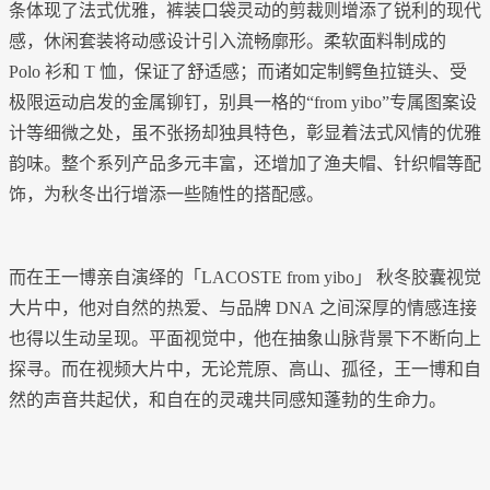
条体现了法式优雅，裤装口袋灵动的剪裁则增添了锐利的现代
感，休闲套装将动感设计引入流畅廓形。柔软面料制成的
Polo 衫和 T 恤，保证了舒适感；而诸如定制鳄鱼拉链头、受
极限运动启发的金属铆钉，别具一格的“from yibo”专属图案设
计等细微之处，虽不张扬却独具特色，彰显着法式风情的优雅
韵味。整个系列产品多元丰富，还增加了渔夫帽、针织帽等配
饰，为秋冬出行增添一些随性的搭配感。
而在王一博亲自演绎的「LACOSTE from yibo」 秋冬胶囊视觉
大片中，他对自然的热爱、与品牌 DNA 之间深厚的情感连接
也得以生动呈现。平面视觉中，他在抽象山脉背景下不断向上
探寻。而在视频大片中，无论荒原、高山、孤径，王一博和自
然的声音共起伏，和自在的灵魂共同感知蓬勃的生命力。